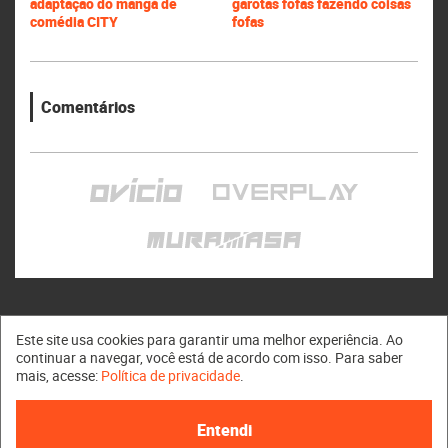
adaptação do mangá de
garotas fofas fazendo coisas
comédia CITY
fofas
Comentários
Este site usa cookies para garantir uma melhor experiência. Ao
continuar a navegar, você está de acordo com isso. Para saber
mais, acesse:
Política de privacidade
.
Muramasa © 2011 - 2026
Entendi