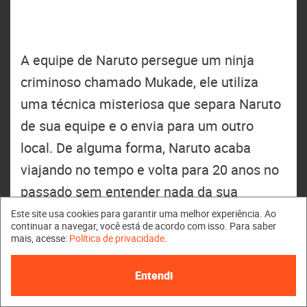
A equipe de Naruto persegue um ninja
criminoso chamado Mukade, ele utiliza
uma técnica misteriosa que separa Naruto
de sua equipe e o envia para um outro
local. De alguma forma, Naruto acaba
viajando no tempo e volta para 20 anos no
passado sem entender nada da sua
situação atual. Seu inimigo voltou no
Este site usa cookies para garantir uma melhor experiência. Ao
continuar a navegar, você está de acordo com isso. Para saber
tempo para obter um poder especial e
mais, acesse:
Política de privacidade
.
Naruto se cruza com Minato Namikaze, seu
Entendi
pai, que também estava naquele lugar para
cumprir uma missão.