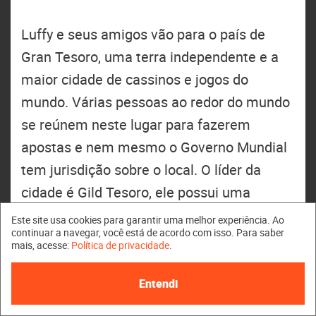
Luffy e seus amigos vão para o país de
Gran Tesoro, uma terra independente e a
maior cidade de cassinos e jogos do
mundo. Várias pessoas ao redor do mundo
se reúnem neste lugar para fazerem
apostas e nem mesmo o Governo Mundial
tem jurisdição sobre o local. O líder da
cidade é Gild Tesoro, ele possui uma
fortuna grande o bastante para influenciar
Este site usa cookies para garantir uma melhor experiência. Ao
continuar a navegar, você está de acordo com isso. Para saber
qualquer pirata, marinheiro e até o Governo
mais, acesse:
Política de privacidade
.
Mundial.
Entendi