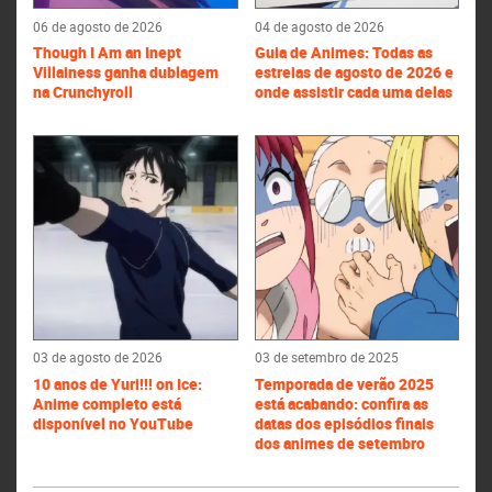
06 de agosto de 2026
04 de agosto de 2026
Though I Am an Inept
Guia de Animes: Todas as
Villainess ganha dublagem
estreias de agosto de 2026 e
na Crunchyroll
onde assistir cada uma delas
03 de agosto de 2026
03 de setembro de 2025
10 anos de Yuri!!! on Ice:
Temporada de verão 2025
Anime completo está
está acabando: confira as
disponível no YouTube
datas dos episódios finais
dos animes de setembro