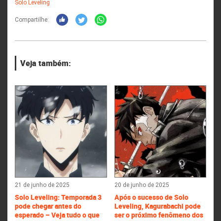
Solo Leveling
Compartilhe:
Veja também:
21 de junho de 2025
20 de junho de 2025
Solo Leveling: Temporada 3
Após o sucesso de Solo
pode chegar antes do
Leveling, Kagurabachi pode
esperado – Veja tudo o que
ser o próximo fenômeno dos