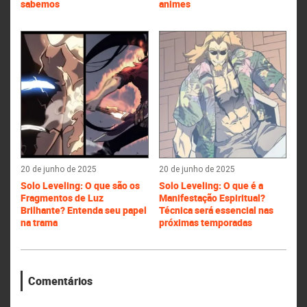
sabemos
animes
20 de junho de 2025
20 de junho de 2025
Solo Leveling: O que são os
Solo Leveling: O que é a
Fragmentos de Luz
Manifestação Espiritual?
Brilhante? Entenda seu papel
Técnica será essencial nas
na trama
próximas temporadas
Comentários