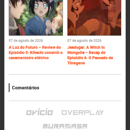
07 de agosto de 2026
07 de agosto de 2026
A Luz do Futuro – Review do
Jaadugar: A Witch in
Episódio 5: Kihachi constrói o
Mongolia – Recap do
casamenteiro elétrico
Episódio 6: O Passado de
Töregene
Comentários