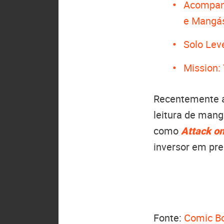
Acompan
e Mangá
Solo Leve
Mission:
Recentemente
leitura de mang
como
Attack on
inversor em pr
Fonte:
Comic B