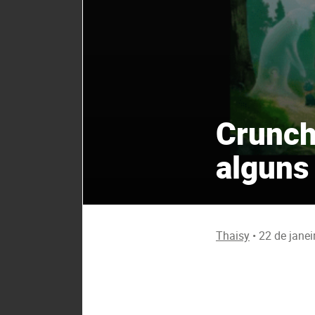
Crunch
alguns
Thaisy
•
22 de janei