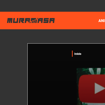
AN
Início