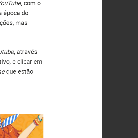
YouTube
, com o
Na época do
ações, mas
utube
, através
tivo, e clicar em
me
que estão