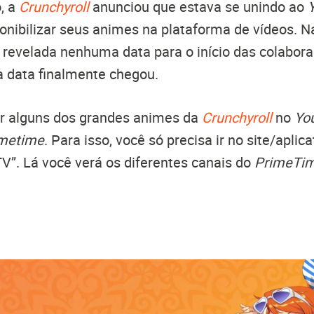
, a
Crunchyroll
anunciou que estava se unindo ao
ponibilizar seus animes na plataforma de vídeos. 
i revelada nenhuma data para o início das colabor
a data finalmente chegou.
er alguns dos grandes animes da
Crunchyroll
no
Yo
imetime
. Para isso, você só precisa ir no site/aplica
TV”. Lá você verá os diferentes canais do
PrimeTi