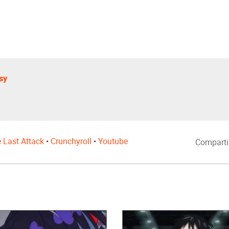
sy
e Last Attack
•
Crunchyroll
•
Youtube
Comparti