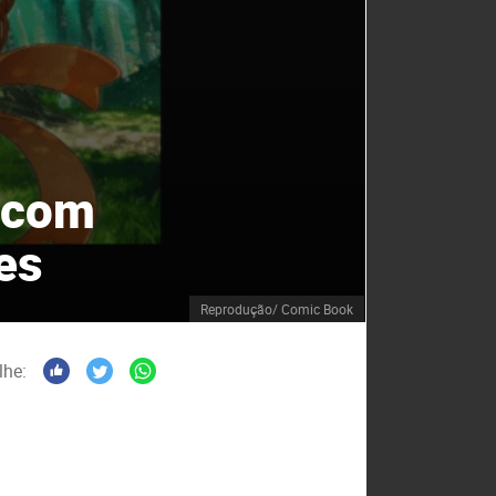
 com
es
Reprodução/ Comic Book
lhe: