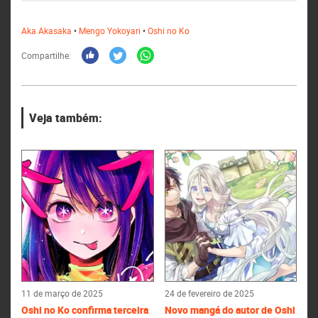
Aka Akasaka
•
Mengo Yokoyari
•
Oshi no Ko
Compartilhe:
Veja também:
11 de março de 2025
24 de fevereiro de 2025
Oshi no Ko confirma terceira
Novo mangá do autor de Oshi