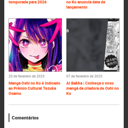
temporada para 2026
no Ko anuncia data de
lançamento
20 de fevereiro de 2025
07 de fevereiro de 2025
Manga Oshi no Ko é indicado
Ai Bakka | Conheça o novo
ao Prêmio Cultural Tezuka
mangá da criadora de Oshi no
Osamu
Ko
Comentários