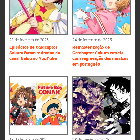
28 de fevereiro de 2025
24 de fevereiro de 2025
Episódios de Cardcaptor
Remasterização de
Sakura foram retirados do
Cardcaptor Sakura estreia
canal Naisu no YouTube
com regravação das músicas
em português
18 de fevereiro de 2025
28 de janeiro de 2025