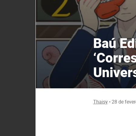
Baú Ed
‘Corre
Univer
Thaisy
•
28 de fever