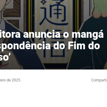
itora anuncia o mangá
spondência do Fim do
so’
eiro de 2025
Comparti