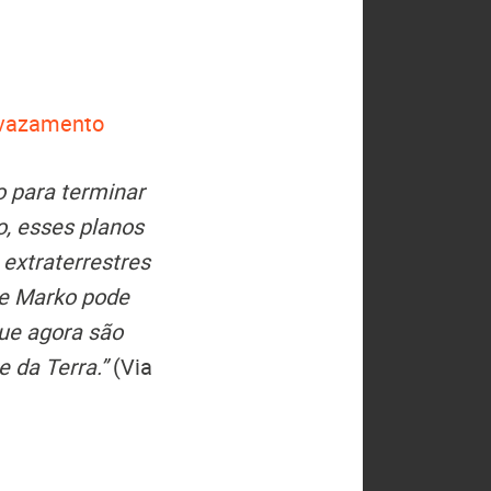
o vazamento
o para terminar
o, esses planos
 extraterrestres
ue Marko pode
que agora são
 da Terra.”
(Via