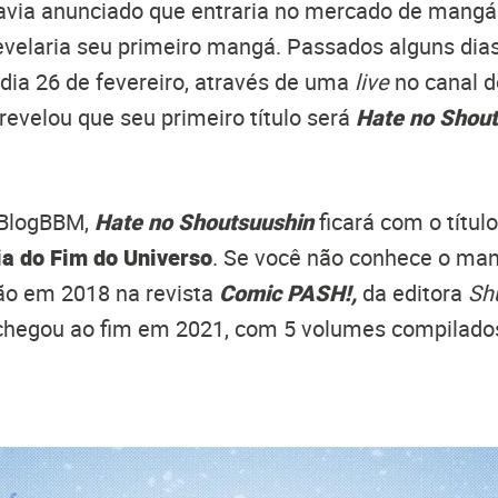
via anunciado que entraria no mercado de mangás 
velaria seu primeiro mangá. Passados alguns dias
, dia 26 de fevereiro, através de uma
live
no canal 
 revelou que seu primeiro título será
Hate no Shou
 BlogBBM,
Hate no Shoutsuushin
ficará com o títul
a do Fim do Universo
. Se você não conhece o mang
ão em 2018 na revista
Comic PASH!,
da editora
Sh
 chegou ao fim em 2021, com 5 volumes compilados