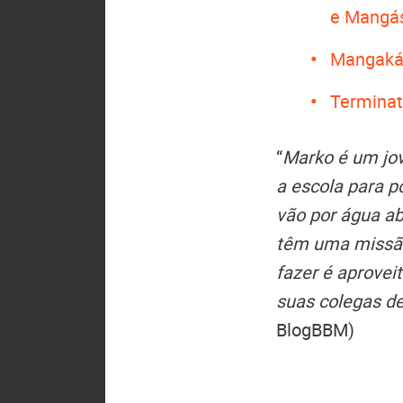
e Mangá
Mangaká 
Terminat
“
Marko é um jov
a escola para p
vão por água ab
têm uma missão
fazer é aprovei
suas colegas de
BlogBBM)