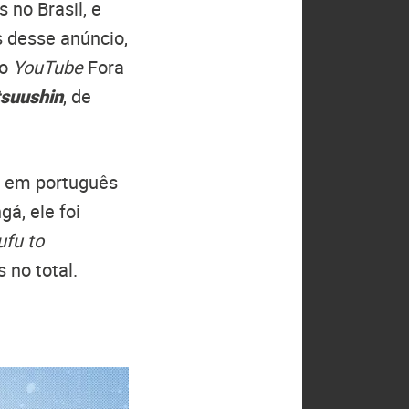
no Brasil, e
 desse anúncio,
do
YouTube
Fora
tsuushin
, de
o em português
á, ele foi
ufu to
 no total.