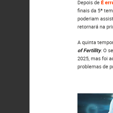
Depois de
É er
finais da 5ª te
poderiam assist
retornará na p
A quinta tempo
of Fertility
. O 
2025, mas foi ad
problemas de p