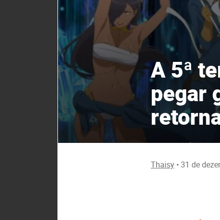
A 5ª t
pegar 
retorn
Thaisy
•
31 de deze