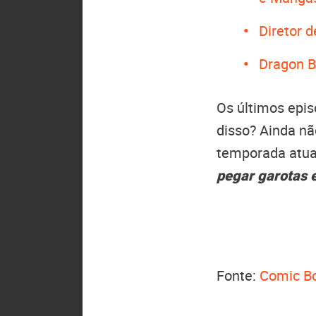
Diretor 
Dragon B
Os últimos epis
disso? Ainda nã
temporada atual
pegar garotas
Fonte:
Comic B