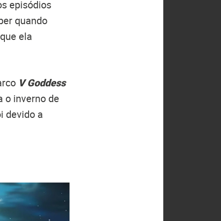
os episódios
aber quando
 que ela
arco
V Goddess
 o inverno de
i devido a