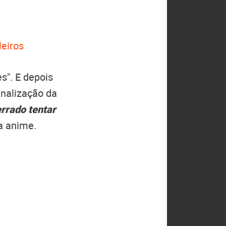
leiros
s". E depois
inalização da
rrado tentar
a anime.