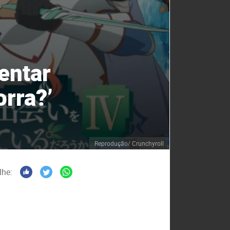
entar
rra?’
Reprodução/ Crunchyroll
lhe: