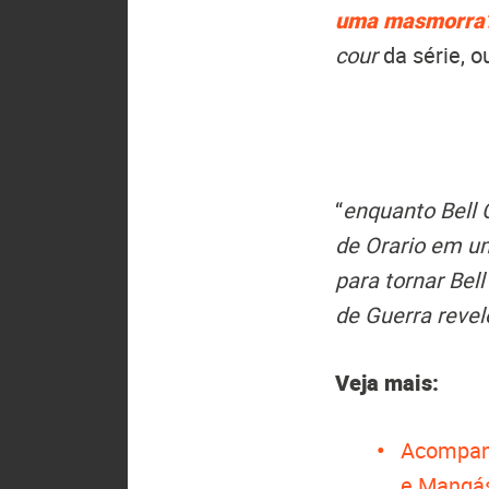
uma masmorra
cour
da série, o
“
enquanto Bell 
de Orario em um
para tornar Bell
de Guerra revel
Veja mais:
Acompan
e Mangá