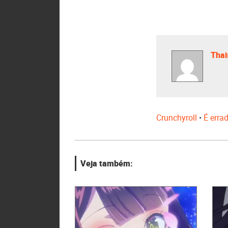
Thai
Crunchyroll
•
É erra
Veja também: